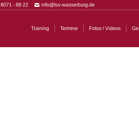
 8071 - 88 22
info@tsv-wasserburg.de
Fotos / Videos
Geschichte
Sportanlagen
Spons
Training
Termine
Fotos / Videos
Ge