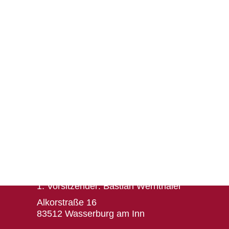
Herausgeber
Turn- und Sportverein 1880 e. V. Wasserburg a
1. Vorsitzender: Bastian Wernthaler
Alkorstraße 16
83512 Wasserburg am Inn