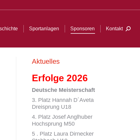
oren
Kontakt
Search:
schichte
Sportanlagen
Sponsoren
Kontakt
Searc
Aktuelles
Erfolge 2026
Deutsche Meisterschaft
3. Platz Hannah D´Aveta
Dreisprung U18
4. Platz Josef Anglhuber
Hochsprung M50
5 . Platz Laura Dirnecker